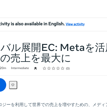
ivity is also available in English.
View activity
バル展開EC: Metaを
での売上を最大に
Rating
1 star
2 stars
3 stars
4 stars
5 stars
Credential For Completion
20m
Intermediate
0
ノロジーを利用して世界での売上を増やすための、メディ