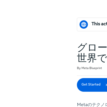
This act
グロー
世界
Duration
Difficulty
Average rating: 0
No reviews
By Meta Blueprint
Get Started
Metaのテク