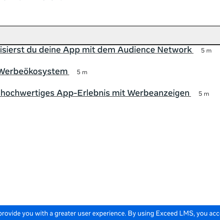
isierst du deine App mit dem Audience Network
5 m
 Werbeökosystem
5 m
n hochwertiges App-Erlebnis mit Werbeanzeigen
5 m
 provide you with a greater user experience. By using Exceed LMS, you ac