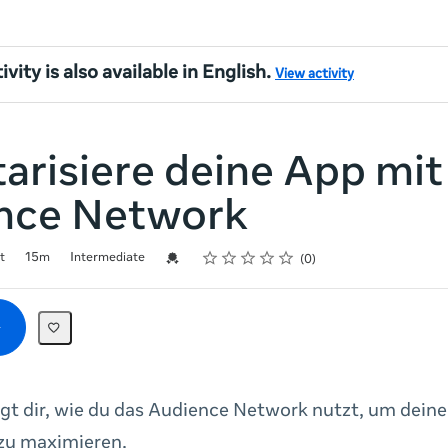
ivity is also available in English.
View activity
arisiere deine App mi
nce Network
Rating
1 star
2 stars
3 stars
4 stars
5 stars
Credential For Completion
t
15m
Intermediate
0
igt dir, wie du das Audience Network nutzt, um dei
zu maximieren.