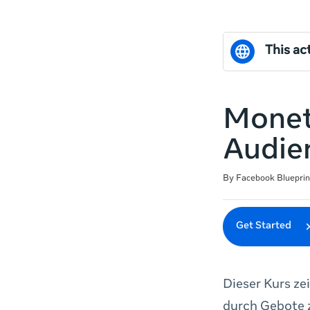
This act
Monet
Audie
Duration
Difficulty
Average rating: 0
No reviews
By Facebook Blueprin
Get Started
Dieser Kurs ze
durch Gebote 