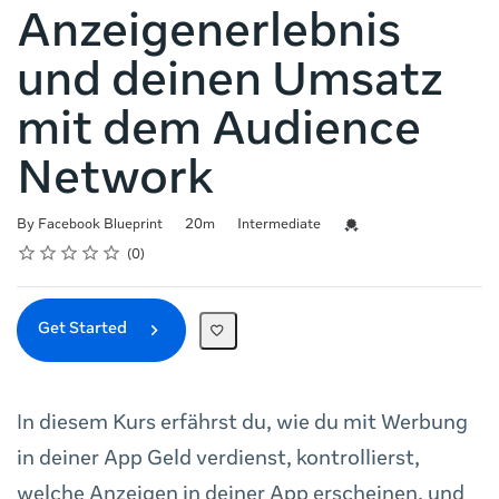
Anzeigenerlebnis
und deinen Umsatz
mit dem Audience
Network
Duration
Difficulty
Credential For Completi
By Facebook Blueprint
20m
Intermediate
Rating
1 star
2 stars
3 stars
4 stars
5 stars
Average rating: 0
No reviews
0
Get Started
In diesem Kurs erfährst du, wie du mit Werbung
in deiner App Geld verdienst, kontrollierst,
welche Anzeigen in deiner App erscheinen, und