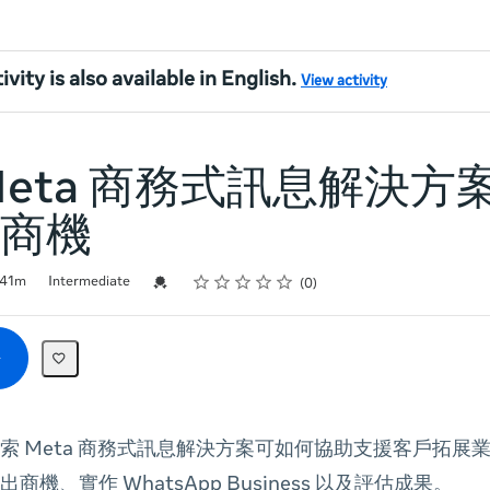
ivity is also available in English.
View activity
Meta 商務式訊息解決方
商機
Rating
1 star
2 stars
3 stars
4 stars
5 stars
Credential For Completion
41m
Intermediate
0
索 Meta 商務式訊息解決方案可如何協助支援客戶拓展
機、實作 WhatsApp Business 以及評估成果。