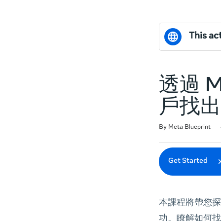
This act
透過 
戶找出
Duration
Difficulty
Average rating: 0
No reviews
By Meta Blueprint
Get Started
本課程將帶您探
功。瞭解如何找出商