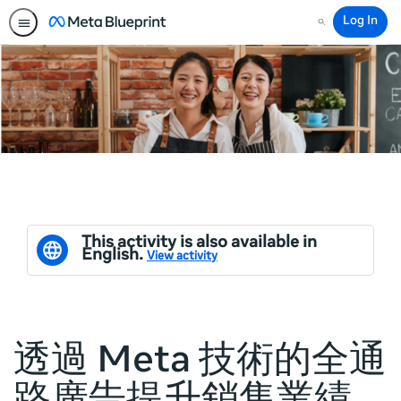
Log In
Search
This activity is also available in
English.
View activity
透過 Meta 技術的全通