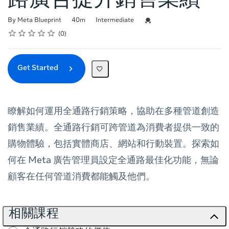
路廣告提升銷售業績
Duration
Difficulty
Credential For Completion
By Meta Blueprint
40m
Intermediate
Rating
1 star
2 stars
3 stars
4 stars
5 stars
Average rating: 0
No reviews
0
Get Started
瞭解如何運用全通路行銷策略，協助在多種管道創造
銷售業績。全通路行銷可跨管道為消費者提供一致的
購物體驗，包括實體商店、網站和行動裝置。探索如
何在 Meta 廣告管理員設定全通路最佳化功能，無論
顧客在任何管道消費都能觸及他們。
相關課程