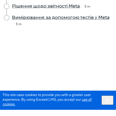
Рішення щодо звітності Meta
5 m
Вимірювання за допомогою тестів у Meta
5 m
This site uses cookies to provide you with a greater user
experience. By using Exceed LMS, you accept our
use of
cookies
.