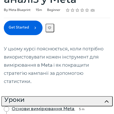
аналіз у Meta
Rating
1 star
2 stars
3 stars
4 stars
5 stars
Duration
Difficulty
Average rating: 0
No reviews
By Meta Blueprint
15m
Beginner
0
Get Started
У цьому курсі пояснюється, коли потрібно
використовувати кожен інструмент для
вимірювання в Meta і як покращити
стратегію кампанії за допомогою
статистики.
Уроки
Основи вимірювання Meta
5 m