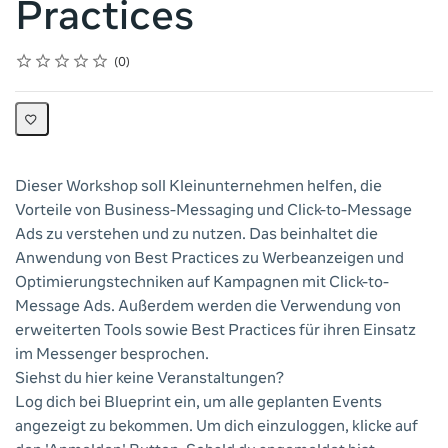
Practices
Rating
1 star
2 stars
3 stars
4 stars
5 stars
Average rating: 0
No reviews
0
Dieser Workshop soll Kleinunternehmen helfen, die
Vorteile von Business-Messaging und Click-to-Message
Ads zu verstehen und zu nutzen. Das beinhaltet die
Anwendung von Best Practices zu Werbeanzeigen und
Optimierungstechniken auf Kampagnen mit Click-to-
Message Ads. Außerdem werden die Verwendung von
erweiterten Tools sowie Best Practices für ihren Einsatz
im Messenger besprochen.
Siehst du hier keine Veranstaltungen?
Log dich bei Blueprint ein, um alle geplanten Events
angezeigt zu bekommen. Um dich einzuloggen, klicke auf