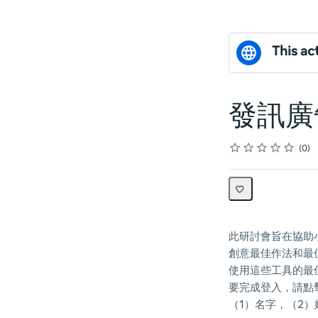
This act
發訊廣
Rating
1 star
2 stars
3 stars
4 stars
5 stars
Average rating: 0
No reviews
0
此研討會旨在協助
創意最佳作法和最佳
使用這些工具的最
要完成登入，請點擊右
（1）名字，（2）