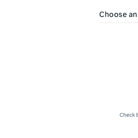
Choose a
Check b